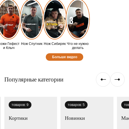
ожи Гефест
Нож Спутник
Нож Сибиряк
Что не нужно
и Клыч
делать
Больше видео
Популярные категории
товаров:
9
товаров:
5
то
Кортики
Новинки
Мас