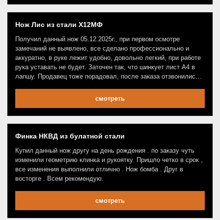
Нож Лис из стали Х12МФ
Получил данный нож 05.12.2025г., при первом осмотре
замечаний не выявлено, все сделано профессионально и
аккуратно, в руке лежит удобно, довольно легкий, при работе
рука уставать не будет. Заточен так, что шинкует лист А4 в
лапшу. Продавец тоже порадовал, после заказа отзвонились,
уточнили детали, быстро отправили, так что респект!
смотреть
Финка НКВД из булатной стали
Купил данный нож другу на день рождения . по заказу чуть
изменили геометрию клинка и рукоятку. Пришло четко в срок ,
все изменения выполнили отлично . Нож бомба . Друг в
восторге . Всем рекомендую.
смотреть