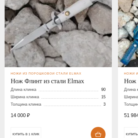
НОЖИ ИЗ ПОРОШКОВОЙ СТАЛИ ELMAX
НОЖИ 
Нож Флинт из стали Elmax
Нож 
дама
Длина клинка
90
Длина 
Ширина клинка
15
Ширина
Толщина клинка
3
Толщин
14 000
₽
51 98
КУПИТЬ В 1 КЛИК
КУПИТЬ