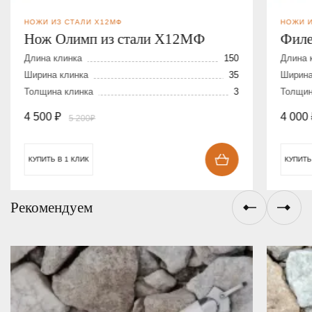
НОЖИ ИЗ СТАЛИ Х12МФ
НОЖИ И
Нож Олимп из стали Х12МФ
Филе
Длина клинка
150
Длина 
Ширина клинка
35
Ширина
Толщина клинка
3
Толщин
4 500
₽
4 000
5 200₽
КУПИТЬ В 1 КЛИК
КУПИТЬ
Рекомендуем